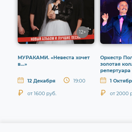
12+
МУРАКАМИ. «Невеста хочет
Оркестр Пол
в…»
золотая кол
репертуара
12 Декабря
19:00
1 Октяб
от 1600 руб.
от 2000 