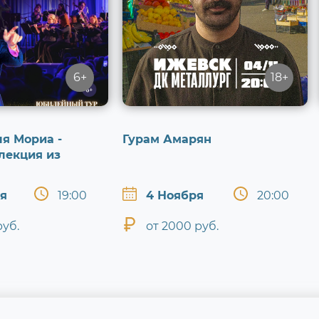
6+
18+
я Мориа -
Гурам Амарян
лекция из
ря
19:00
4 Ноября
20:00
руб.
от 2000 руб.