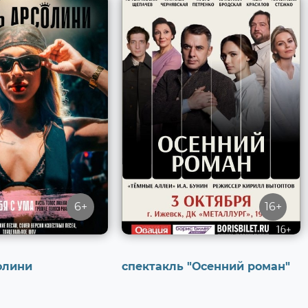
6+
16+
олини
спектакль "Осенний роман"