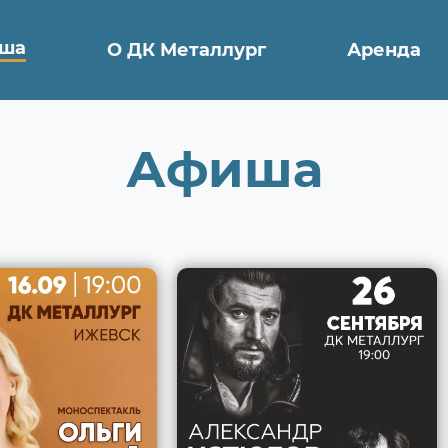
ша
О ДК Металлург
Аренда
Афиша