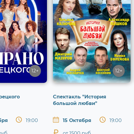
12+
12+
рецкого
Спектакль "История
большой любви"
бря
19:00
15 Октября
19:00
руб.
от 1500 руб.