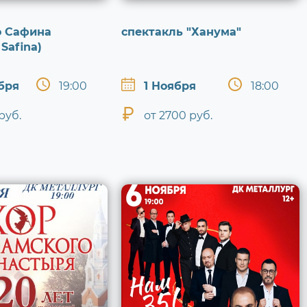
о Сафина
спектакль "Ханума"
 Safina)
бря
19:00
1 Ноября
18:00
руб.
от 2700 руб.