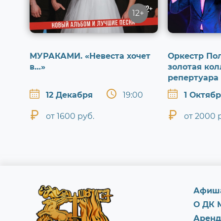
12+
МУРАКАМИ. «Невеста хочет
Оркестр Пол
в…»
золотая кол
репертуара
12 Декабря
19:00
1 Октяб
от 1600 руб.
от 2000 
Афиш
О ДК 
Аренд