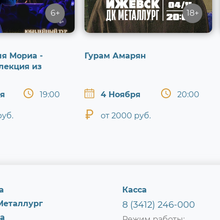
6+
18+
я Мориа -
Гурам Амарян
лекция из
ря
19:00
4 Ноября
20:00
руб.
от 2000 руб.
а
Касса
Металлург
8 (3412) 246-000
а
Режим работы: